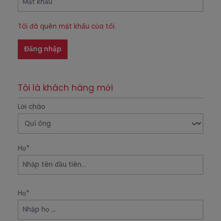
Tôi đã quên mật khẩu của tôi.
Đăng nhập
Tôi là khách hàng mới
Thông tin cá nhân
Lời chào
Họ*
Họ*