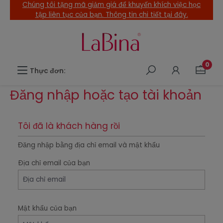
Chúng tôi tặng mã giảm giá để khuyến khích việc học
ội dung chính
tập liên tục của bạn. Thông tin chi tiết tại đây.
0
Thực đơn:
Đăng nhập hoặc tạo tài khoản
Tôi đã là khách hàng rồi
Đăng nhập bằng địa chỉ email và mật khẩu
Ðịa chỉ email của bạn
Mật khẩu của bạn