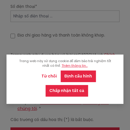
Số điện thoại*
Địa chỉ giao hàng và thanh toán không khớp.
Trang web này được bảo vệ bởi reCAPTCHA và
Chính
sách Bảo mật
và
Điều khoản Dịch vụ
của Google được
Trang web này sử dụng cookie để đảm bảo trải nghiệm tốt
nhất có thể.
Thêm thông tin...
áp dụng.
Từ chối
Định cấu hình
Chính sách bảo mật
Bằng cách chọn tiếp tục, bạn xác nhận rằng bạn
Chấp nhận tất cả
đã đọc thông tin bảo vệ dữ liệu
của chúng tôi
và
chấp nhận
điều khoản và điều kiện chung của
chúng tôi
. *
Các trường có dấu hoa thị (*) là bắt buộc.