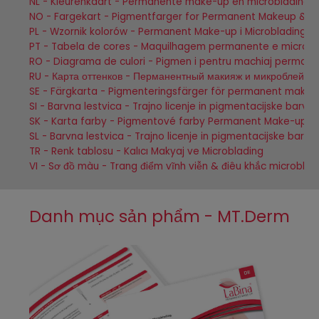
NL - Kleurenkaart - Permanente make-up en microblading
NO - Fargekart - Pigmentfarger for Permanent Makeup & M
PL - Wzornik kolorów - Permanent Make-up i Microblading
PT - Tabela de cores - Maquilhagem permanente e microb
RO - Diagrama de culori - Pigmen i pentru machiaj perman
RU - Карта оттенков - Перманентный макияж и микроблейди
SE - Färgkarta - Pigmenteringsfärger för permanent make
SI - Barvna lestvica - Trajno licenje in pigmentacijske barv
SK - Karta farby - Pigmentové farby Permanent Make-up &
SL - Barvna lestvica - Trajno licenje in pigmentacijske barv
TR - Renk tablosu - Kalıcı Makyaj ve Microblading
VI - Sơ đồ màu - Trang điểm vĩnh viễn & điêu khắc microblad
Danh mục sản phẩm - MT.Derm