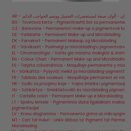
BG - Tsvetova karta - Pigmentirashti boi za permanenten gr
CZ - Barevnice - Permanentní make-up a pigmentové barv
DE - Farbkarte - Permanent Make-up und Microblading
DK - Farvekort - Permanent Makeup og Microblading
EE - Värvikaart - Püsimeigi ja microblading’u pigmentvärvid
EL - Chromatológio - Vafés gia mónimo makigiáz & imimó
EN - Colour Chart - Permanent Make-up and Microblading
ES - Tarjeta colorimétrica - Maquillaje permanente y micro
FI - Värikartta - Pysyvät meikit ja microblading-pigmenttivä
FR - Tableau des couleurs - Maquillage permanent et micr
HR - Vodic za procjenu boje - Trajna šminka i pigmentacijs
HU - Színkártya - Sminktetováló és microblading pigmentál
IT - Cartella colori - Permanent Make-up e Microblading
LT - Spalvu lentele - Pigmentiniai dažai ilgalaikiam makiažui 
pigmentacijai
LV - Krasu diagramma - Permanenta grima un mikropigmen
MT - Ċart tal-Kuluri - Linka abbażi ta’ Pigmenti tal-Permane
Microblading