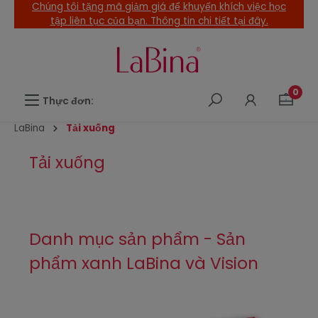
Chúng tôi tặng mã giảm giá để khuyến khích việc học
ội dung chính
tập liên tục của bạn. Thông tin chi tiết tại đây.
0
Thực đơn:
LaBina
Tải xuống
Tải xuống
Danh mục sản phẩm - Sản
phẩm xanh LaBina và Vision