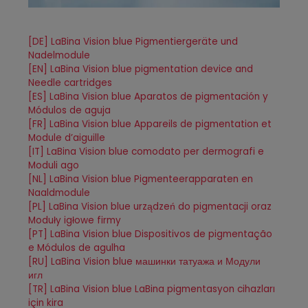
[DE] LaBina Vision blue Pigmentiergeräte und
Nadelmodule
[EN] LaBina Vision blue pigmentation device and
Needle cartridges
[ES] LaBina Vision blue Aparatos de pigmentación y
Módulos de aguja
[FR] LaBina Vision blue Appareils de pigmentation et
Module d’aiguille
[IT] LaBina Vision blue comodato per dermografi e
Moduli ago
[NL] LaBina Vision blue Pigmenteerapparaten en
Naaldmodule
[PL] LaBina Vision blue urządzeń do pigmentacji oraz
Moduły igłowe firmy
[PT] LaBina Vision blue Dispositivos de pigmentação
e Módulos de agulha
[RU] LaBina Vision blue машинки татуажа и Модули
игл
[TR] LaBina Vision blue LaBina pigmentasyon cihazları
için kira