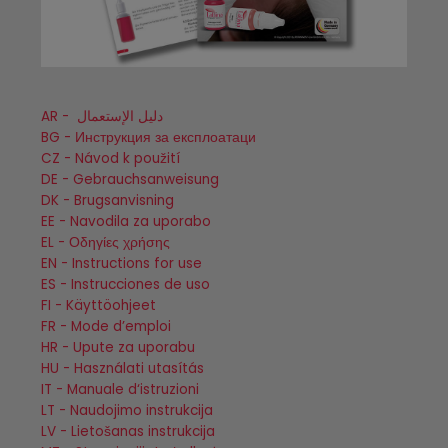
AR - دليل الإستعمال
BG - Инструкция за експлоатаци
CZ - Návod k použití
DE - Gebrauchsanweisung
DK - Brugsanvisning
EE - Navodila za uporabo
EL - Οδηγίες χρήσης
EN - Instructions for use
ES - Instrucciones de uso
FI - Käyttöohjeet
FR - Mode d’emploi
HR - Upute za uporabu
HU - Használati utasítás
IT - Manuale d‘istruzioni
LT - Naudojimo instrukcija
LV - Lietošanas instrukcija