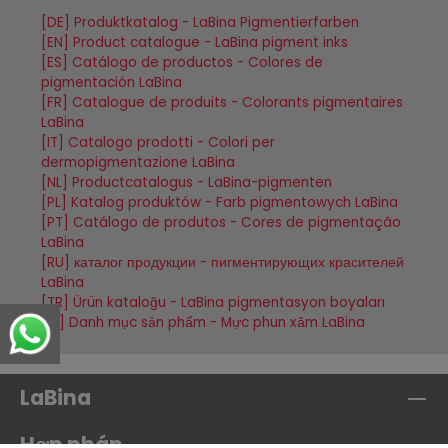
[DE] Produktkatalog - LaBina Pigmentierfarben
[EN] Product catalogue - LaBina pigment inks
[ES] Catálogo de productos - Colores de
pigmentación LaBina
[FR] Catalogue de produits - Colorants pigmentaires
LaBina
[IT] Catalogo prodotti - Colori per
dermopigmentazione LaBina
[NL] Productcatalogus - LaBina-pigmenten
[PL] Katalog produktów - Farb pigmentowych LaBina
[PT] Catálogo de produtos - Cores de pigmentação
LaBina
[RU] каталог продукции - пигментирующих красителей
LaBina
[TR] Ürün kataloğu - LaBina pigmentasyon boyaları
[VI] Danh mục sản phẩm - Mực phun xăm LaBina
LaBina
Hợp pháp