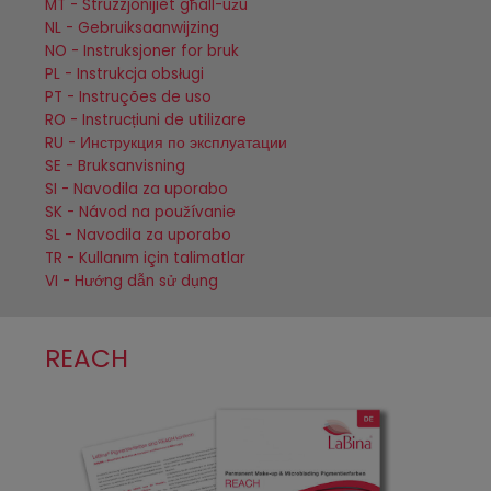
MT - Struzzjonijiet għall-użu
NL - Gebruiksaanwijzing
NO - Instruksjoner for bruk
PL - Instrukcja obsługi
PT - Instruções de uso
RO - Instrucțiuni de utilizare
RU - Инструкция по эксплуатации
SE - Bruksanvisning
SI - Navodila za uporabo
SK - Návod na používanie
SL - Navodila za uporabo
TR - Kullanım için talimatlar
VI - Hướng dẫn sử dụng
REACH