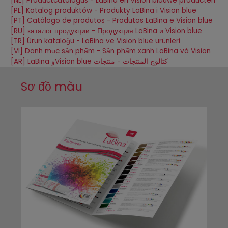
[NL] Productcatalogus - LaBina en Vision blauwe producten
[PL] Katalog produktów - Produkty LaBina i Vision blue
[PT] Catálogo de produtos - Produtos LaBina e Vision blue
[RU] каталог продукции - Продукция LaBina и Vision blue
[TR] Ürün kataloğu - LaBina ve Vision blue ürünleri
[VI] Danh mục sản phẩm - Sản phẩm xanh LaBina và Vision
[AR] LaBina وVision blue كتالوج المنتجات - منتجات
Sơ đồ màu