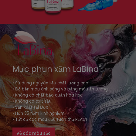
®
Mực phun xăm LaBina
•
Sử dụng nguyên liệu chất lượng cao
•
Độ bền màu ánh sáng và bảng màu ấn tượng
•
Không có chất bảo quản hóa học
• Không có oxit sắt
• Sản xuất tại Đức
• Hơn 35 năm kinh nghiệm
• Tất cả các màu đều tuân thủ REACH
Về các màu sắc