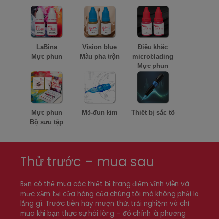
LaBina
Vision blue
Điêu khắc
Mực phun
Màu pha trộn
microblading
Mực phun
Mực phun
Mô-đun kim
Thiết bị sắc tố
Bộ sưu tập
Thử trước – mua sau
Bạn có thể mua các thiết bị trang điểm vĩnh viễn và
mực xăm tại cửa hàng của chúng tôi mà không phải lo
lắng gì. Trước tiên hãy mượn thử, trải nghiệm và chỉ
mua khi bạn thực sự hài lòng – đó chính là phương