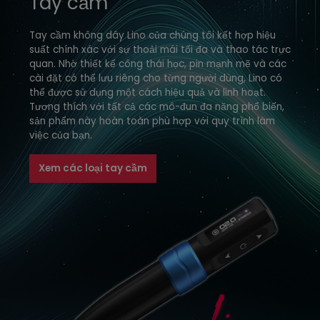
Tay cầm
Tay cầm không dây Lino của chúng tôi kết hợp hiệu
suất chính xác với sự thoải mái tối đa và thao tác trực
quan. Nhờ thiết kế công thái học, pin mạnh mẽ và các
cài đặt có thể lưu riêng cho từng người dùng, Lino có
thể được sử dụng một cách hiệu quả và linh hoạt.
Tương thích với tất cả các mô-đun đa năng phổ biến,
sản phẩm này hoàn toàn phù hợp với quy trình làm
việc của bạn.
Xem các loại tay cầm