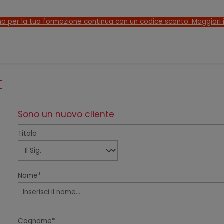
o per la tua formazione continua con un codice sconto. Maggiori i
t
Sono un nuovo cliente
Informazioni personali
Titolo
Nome*
Cognome*