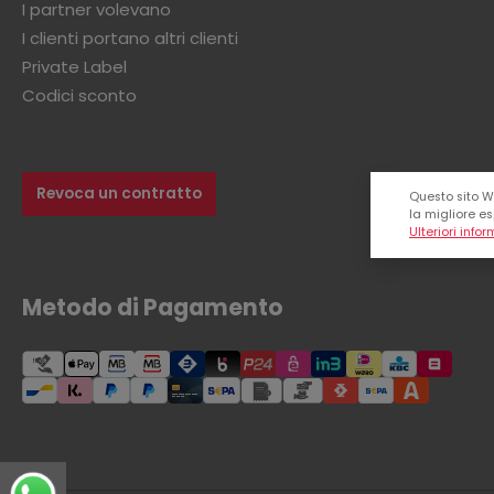
I partner volevano
I clienti portano altri clienti
Private Label
Codici sconto
Revoca un contratto
Questo sito We
la migliore es
Ulteriori infor
Metodo di Pagamento