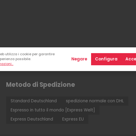
b utilizza i cookie per garantire
Negare
Configura
Acce
perienza possibile.
mazioni...
Metodo di Spedizione
Standard Deutschland
spedizione normale con DHL
Espresso in tutto il mondo [Express Welt]
Express Deutschland
Express EU