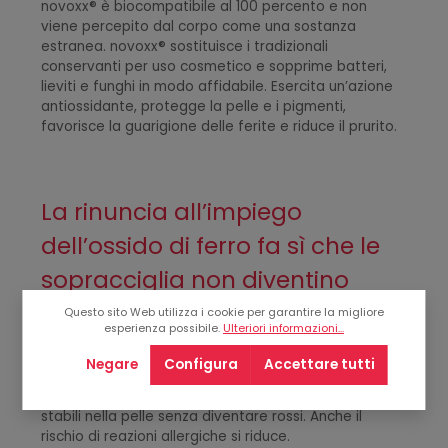
novoxx® è biocompatibile al 100 percento e non
viene percepito dal corpo come una sostanza
estranea. novoxx® sostituisce i tradizionali
conservanti per uso cosmetico e sopprime batteri,
lieviti e funghi in modo affidabile. Esercita un’azione
antiossidante, protegge la pelle e i pigmenti,
favorisce la guarigione delle ferite e riduce il prurito.
La rinuncia all’impiego
dell’ossido di ferro fa sì che le
sopracciglia non diventino
rosse
Questo sito Web utilizza i cookie per garantire la migliore
esperienza possibile.
Ulteriori informazioni...
Gli ossidi di ferro nella pelle diventano rossi e
Negare
Configura
Accettare tutti
generalmente presentano un’elevata percentuale di
nichel. Senza ossidi di ferro i pigmenti rimangono più
stabili nella pelle senza diventare rossi. Anche il
rischio di reazioni allergiche si riduce.