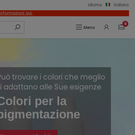
Idioma
Italiano
nformazioni qui.
0
Menu
Può trovare i colori che meglio
si adattano alle Sue esigenze
®
Colori per la
pigmentazione