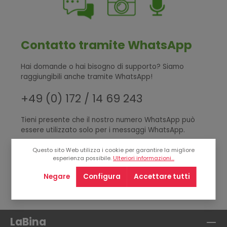
Contatto tramite WhatsApp
Hai domande o hai bisogno di supporto? Siamo
raggiungibili anche tramite WhatsApp!
+49 (0) 172 / 14 69 243
Tieni presente che il nostro numero WhatsApp può
essere utilizzato solo per i messaggi WhatsApp.
Questo sito Web utilizza i cookie per garantire la migliore
esperienza possibile.
Ulteriori informazioni...
Negare
Configura
Accettare tutti
LaBina