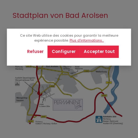
Stadtplan von Bad Arolsen
Ce site Web utilise des cookies pour garantir la meilleure
expérience possible.
Plus d'informations...
Refuser
Configurer
Accepter tout