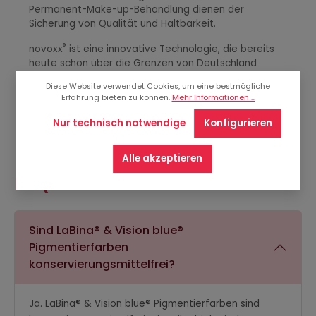
Permanent-Make-up-Behandlung dienen der
Sicherung von Qualität und Haltbarkeit.
®
novoxx
ist eine innovative Technologie, die bereits
heute schon über die Grenzen von Deutschland
hinaus vielen gültigen gesetzlichen Anforderungen
Diese Website verwendet Cookies, um eine bestmögliche
entspricht.
Erfahrung bieten zu können.
Mehr Informationen ...
(Stand: 01. Juli 2021)
Nur technisch notwendige
Konfigurieren
Alle akzeptieren
FAQ
Sind LaBina® & Vision blue®
Pigmentierfarben
konservierungsmittelfrei?
Ja. LaBina® & Vision blue® Pigmentierfarben sind