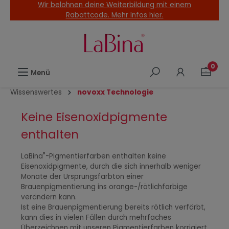
Wir belohnen deine Weiterbildung mit einem
alt springen
Rabattcode. Mehr Infos hier.
0
Menü
Wissenswertes
novoxx Technologie
Keine Eisenoxidpigmente
enthalten
®
LaBina
-Pigmentierfarben enthalten keine
Eisenoxidpigmente, durch die sich innerhalb weniger
Monate der Ursprungsfarbton einer
Brauenpigmentierung ins orange-/rötlichfarbige
verändern kann.
Ist eine Brauenpigmentierung bereits rötlich verfärbt,
kann dies in vielen Fällen durch mehrfaches
Überzeichnen mit unseren Pigmentierfarben korrigiert