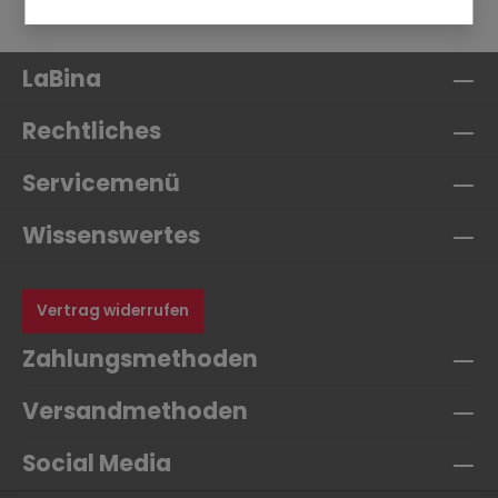
LaBina
Rechtliches
Servicemenü
Wissenswertes
Vertrag widerrufen
Zahlungsmethoden
Versandmethoden
Social Media