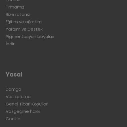
Firmamız
Bize rotanız
Eğitim ve öğretim
Yardım ve Destek
Pigmentasyon boyaları
İndir
Yasal
Damga
Veri koruma
Genel Ticari Koşullar
Vazgeçme hakkı
Cookie