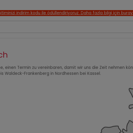
itiminizi indirim kodu ile ödüllendiriyoruz. Daha fazla bilgi için buray
ch
ie, einen Termin zu vereinbaren, damit wir uns die Zeit nehmen k
kreis Waldeck-Frankenberg in Nordhessen bei Kassel.