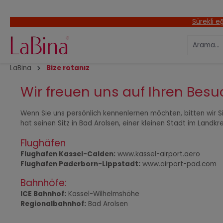
atla
Ana navigasyona geç
Sürekli eğ
LaBina
Bize rotanız
Wir freuen uns auf Ihren Besu
Wenn Sie uns persönlich kennenlernen möchten, bitten wir S
hat seinen Sitz in Bad Arolsen, einer kleinen Stadt im Land
Flughäfen
Flughafen Kassel-Calden:
www.kassel-airport.aero
Flughafen Paderborn-Lippstadt:
www.airport-pad.com
Bahnhöfe:
ICE Bahnhof:
Kassel-Wilhelmshöhe
Regionalbahnhof:
Bad Arolsen