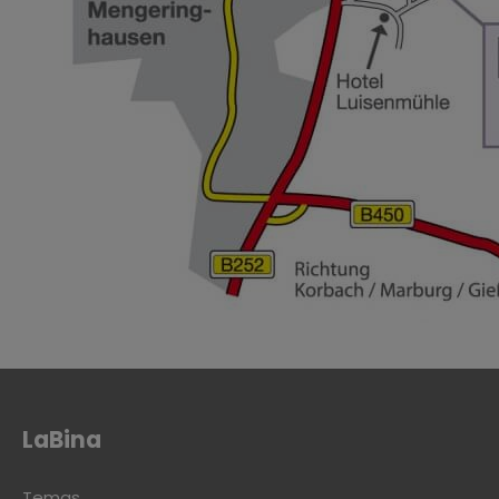
LaBina
Temas