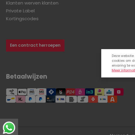
Klanten werven klanten
Private Label
Kortingscodes
Een contract herroepen
Deze website
cookies om d
ervaring te w
Meer informati
Betaalwijzen