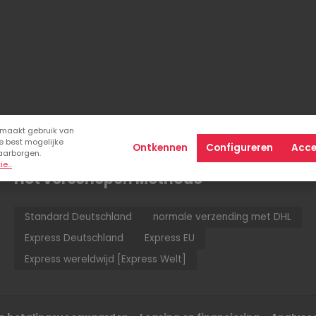
 maakt gebruik van
e best mogelijke
Ontkennen
Configureren
Acce
aarborgen.
e...
Het verschepen Methode
Standard Deutschland
normale verzending met DHL
Express Deutschland
Express EU
Express wereldwijd [Express Welt]