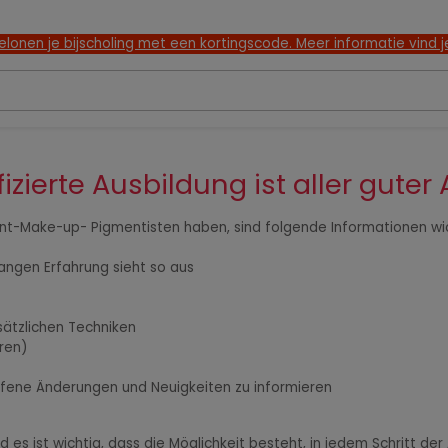
lonen je bijscholing met een kortingscode. Meer informatie vind je
fizierte Ausbildung ist aller guter
nt-Make-up- Pigmentisten haben, sind folgende Informationen wic
langen Erfahrung sieht so aus
sätzlichen Techniken
ren)
aufene Änderungen und Neuigkeiten zu informieren
d es ist wichtig, dass die Möglichkeit besteht, in jedem Schritt de