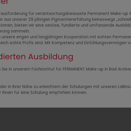
er
erausforderung für verantwortungsbewusste Permanent Make-up Anbi
er aus unserer 29 jährigen Pigmentiererfahung keineswegs „schnell
nnen, bieten wir eine seriöse, fundierte und umfassende Ausbildu
ahrung sammeln.
n unsere engen und langjährigen Kooperation mit echten Permanen
reich echte Profis sind. Mit Kompetenz und Einfühlungsvermögen ve
ndierten Ausbildung
Sie in unserem Fachinstitut für PERMANENT Make-up in Bad Arolsen
 in Ihrer Nähe zu erleichtern der Schulungen mit unseren LaBina
r Ihnen für eine Schulung empfehlen können.